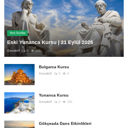
Yeni Sınıflar
Eski Yunanca Kursu | 21 Eylül 2026
Geoaktif
0
159
Bulgarca Kursu
Geoaktif
0
6
Yunanca Kursu
Geoaktif
0
182
Gökçeada Dans Etkinlikleri