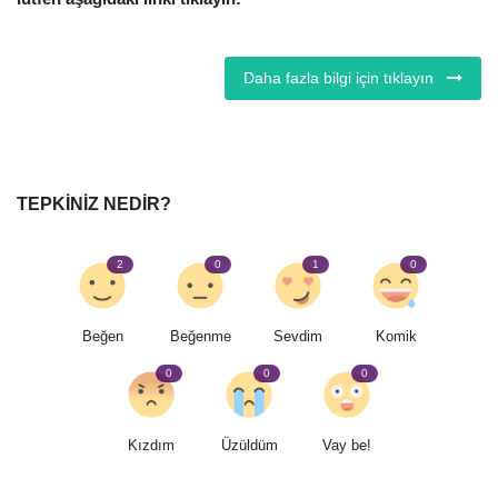
Daha fazla bilgi için tıklayın
TEPKINIZ NEDIR?
2
0
1
0
Beğen
Beğenme
Sevdim
Komik
0
0
0
Kızdım
Üzüldüm
Vay be!