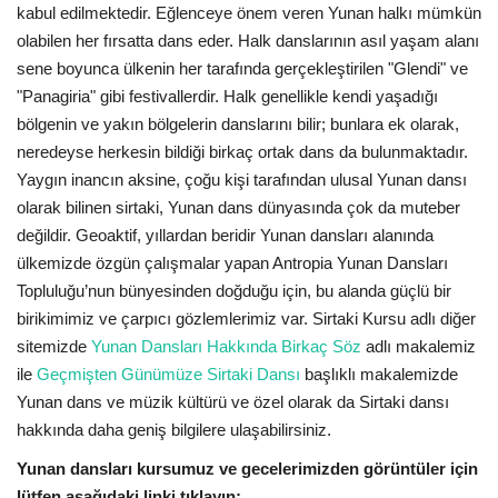
kabul edilmektedir. Eğlenceye önem veren Yunan halkı mümkün
olabilen her fırsatta dans eder. Halk danslarının asıl yaşam alanı
sene boyunca ülkenin her tarafında gerçekleştirilen "Glendi" ve
"Panagiria" gibi festivallerdir. Halk genellikle kendi yaşadığı
bölgenin ve yakın bölgelerin danslarını bilir; bunlara ek olarak,
neredeyse herkesin bildiği birkaç ortak dans da bulunmaktadır.
Yaygın inancın aksine, çoğu kişi tarafından ulusal Yunan dansı
olarak bilinen sirtaki, Yunan dans dünyasında çok da muteber
değildir. Geoaktif, yıllardan beridir Yunan dansları alanında
ülkemizde özgün çalışmalar yapan Antropia Yunan Dansları
Topluluğu’nun bünyesinden doğduğu için, bu alanda güçlü bir
birikimimiz ve çarpıcı gözlemlerimiz var. Sirtaki Kursu adlı diğer
sitemizde
Yunan Dansları Hakkında Birkaç Söz
adlı makalemiz
ile
Geçmişten Günümüze Sirtaki Dansı
başlıklı makalemizde
Yunan dans ve müzik kültürü ve özel olarak da Sirtaki dansı
hakkında daha geniş bilgilere ulaşabilirsiniz.
Yunan dansları kursumuz ve gecelerimizden görüntüler için
lütfen aşağıdaki linki tıklayın: