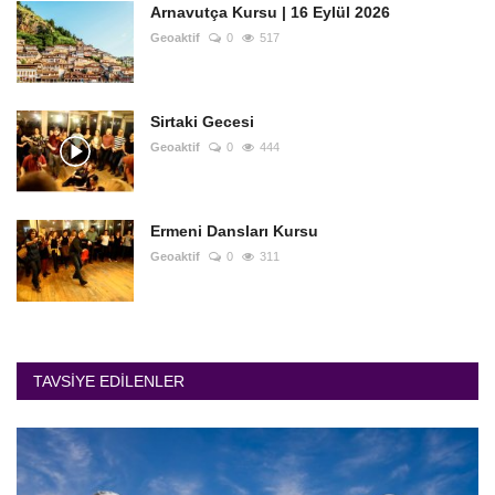
Arnavutça Kursu | 16 Eylül 2026
Geoaktif
0
517
Sirtaki Gecesi
Geoaktif
0
444
Ermeni Dansları Kursu
Geoaktif
0
311
TAVSIYE EDILENLER