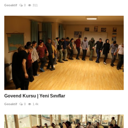
Geoaktif
0
311
Govend Kursu | Yeni Sınıflar
Geoaktif
0
1.4k