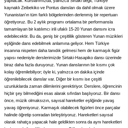
yapılacak. Kurslarımızda, yalnızca Sirtaki değil, Türkiye
kaynaklı Zeibekiko ve Pontus dansları da dahil olmak üzere
Yunanistan’ın tüm farklı bölgelerinden derlenmiş bir repertuarı
öğretiyoruz. Bu 2 aylık programı ortalama bir performansla
tamamlayan bir katılımcı irili ufaklı 15-20 Yunan dansını icra
edebilecektir. Bu da, geniş bir çeşitlilik gösteren Yunan müzikleri
eşliğinde dans edebilmek anlamına geliyor. Hem Türkiye
insanına nispeten daha tanıdık gelmesi hem de karmaşık figür
yapısı nedeniyle derslerimizde Sirtaki-Hasapiko dansı üzerinde
biraz daha fazla duruyoruz. Yunan danslarının bir kısmı çok
kolay öğrenilebiliyor; öyle ki, yalnızca on dakika içinde
öğrenilebilecek danslar var. Diğer bir kısmı ise çeşitli
uzunluklarda zaman dilimlerini gerektiriyor. Derslere, öğrencinin
hiçbir şey bilmediğini esas alarak sıfırdan başlıyoruz. Bir dansı
önce, müzik olmaksızın, sayısal hareketler eşliğinde yavaş
yavaş öğreniyoruz. Karmaşık olabilecek figürleri önce parçalar
halinde öğretip sonradan birleştiriyoruz. Hareketleri sayısal
olarak rahatça yapacak hale geldikten sonra da aynı hareketleri