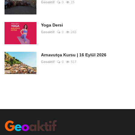
Geoaktif
0
15
Yoga Dersi
Geoaktif
0
243
Arnavutça Kursu | 16 Eylül 2026
Geoaktif
0
517