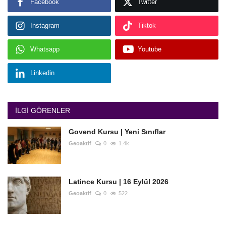
Facebook
Twitter
Instagram
Tiktok
Whatsapp
Youtube
Linkedin
İLGI GÖRENLER
Govend Kursu | Yeni Sınıflar
Geoaktif
0
1.4k
Latince Kursu | 16 Eylül 2026
Geoaktif
0
522