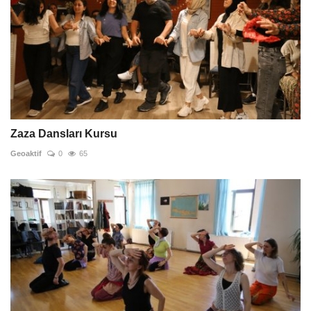
Zaza Dansları Kursu
Geoaktif
0
65