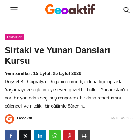
Etkinlikler
Hakkımızda
Sirtaki ve Yunan Dansları
Yeni Sınıflar
Kursu
Yeni sınıflar: 15 Eylül, 25 Eylül 2026
Tüm Kurslar
Düşsel Bir Coğrafya. Doğanın cömertçe donattığı topraklar.
Yaşamayı ve eğlenmeyi seven güzel bir halk... Yunanistan'ın
Etkinlikler
dört bir yanından seçilmiş rengarenk bir dans repertuarını
eğlenceli ve nitelikli bir eğitimle öğrenin...
Kayıt
Geoaktif
0
238
İletişim