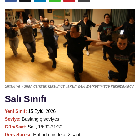
Sirtaki ve Yunan dansları kursumuz Taksim'deki merkezimizde yapılmaktadır.
Salı Sınıfı
Yeni Sınıf:
15 Eylül 2026
Seviye:
Başlangıç seviyesi
Gün/Saat:
Salı
,
19:30-21:30
Ders Süresi:
Haftada bir defa, 2 saat